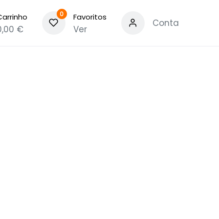
0
Carrinho
Favoritos
Conta
0,00
€
Ver