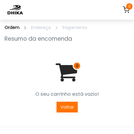
Pular para o conteúdo
0
Ordem
Endereço
Pagamento
Resumo da encomenda
O seu carrinho está vazio!
Voltar