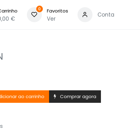
0
Carrinho
Favoritos
Conta
0,00
€
Ver
N
icionar ao carrinho
Comprar agora
s