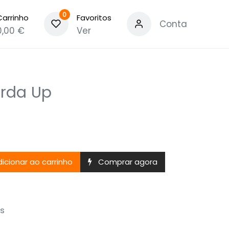
0
Carrinho
Favoritos
Conta
0,00
€
Ver
rda Up
icionar ao carrinho
Comprar agora
s