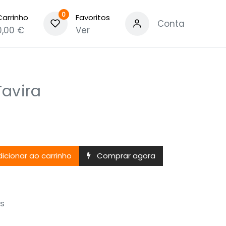
0
Carrinho
Favoritos
Conta
0,00
€
Ver
avira
icionar ao carrinho
Comprar agora
s