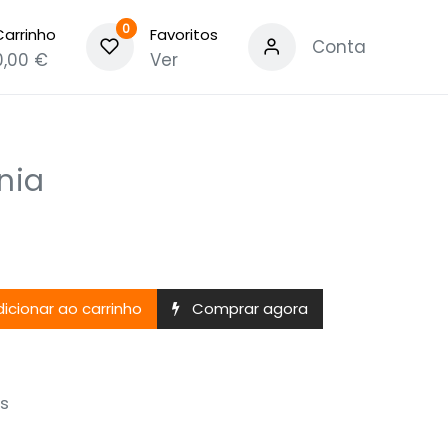
0
Carrinho
Favoritos
Conta
0,00
€
Ver
nia
icionar ao carrinho
Comprar agora
s