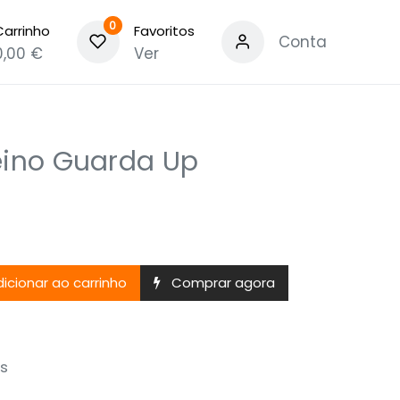
0
Carrinho
Favoritos
Conta
0,00
€
Ver
eino Guarda Up
icionar ao carrinho
Comprar agora
s