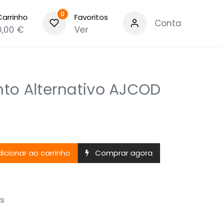
0
Carrinho
Favoritos
Conta
0,00
€
Ver
to Alternativo AJCOD
icionar ao carrinho
Comprar agora
s