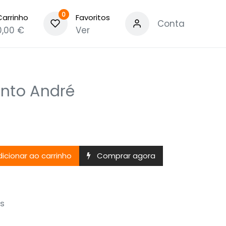
0
Carrinho
Favoritos
Conta
0,00
€
Ver
anto André
icionar ao carrinho
Comprar agora
s