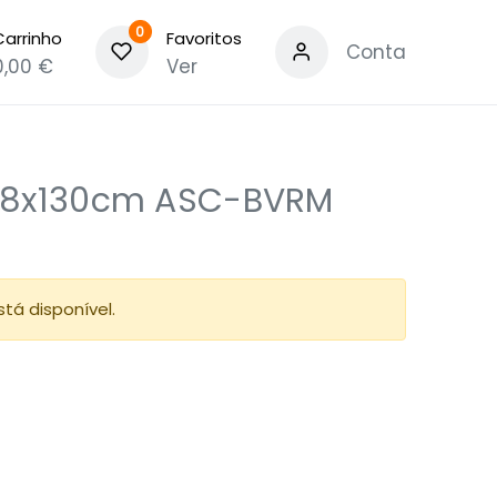
0
Carrinho
Favoritos
Conta
0,00
€
Ver
18x130cm ASC-BVRM
tá disponível.