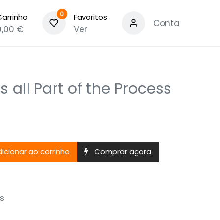
0
Carrinho
Favoritos
Conta
0,00
€
Ver
s all Part of the Process
icionar ao carrinho
Comprar agora
s