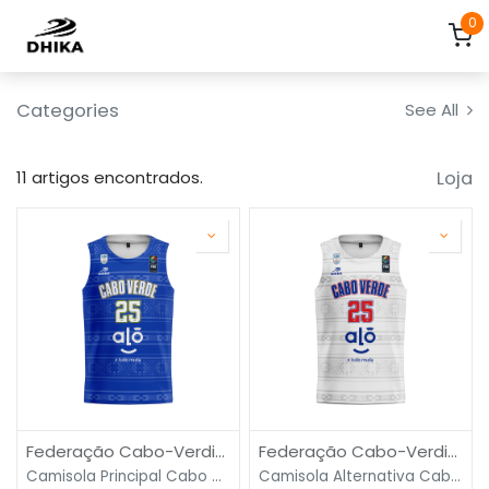
Pular para o conteúdo
0
Categories
See All
Loja
11 artigos encontrados.
Federação Cabo-Verdiana de Basquetebol
Federação Cabo-Verdiana de Basquetebol
Camisola Principal Cabo Verde
Camisola Alternativa Cabo Verde