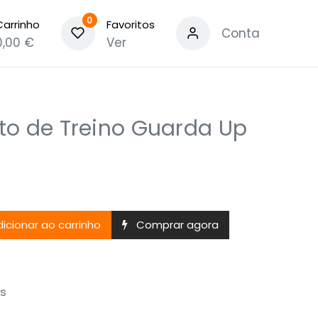
0
Carrinho
Favoritos
Conta
0,00
€
Ver
to de Treino Guarda Up
icionar ao carrinho
Comprar agora
s