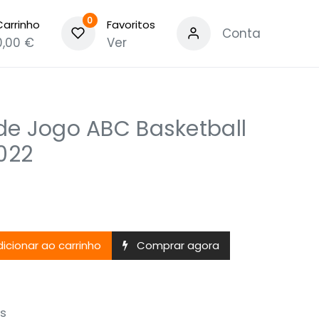
0
Carrinho
Favoritos
Conta
0,00
€
Ver
de Jogo ABC Basketball
022
icionar ao carrinho
Comprar agora
s