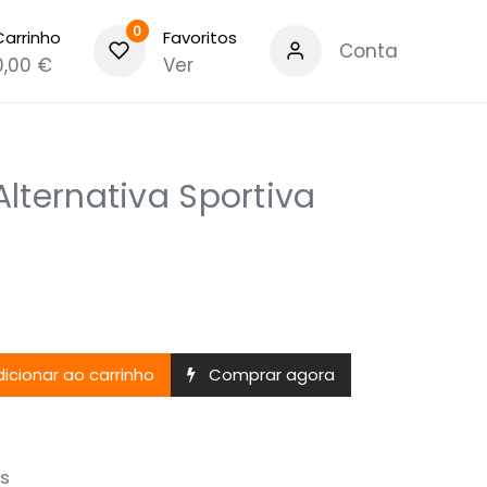
0
Carrinho
Favoritos
Conta
0,00
€
Ver
lternativa Sportiva
icionar ao carrinho
Comprar agora
s