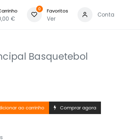
0
Carrinho
Favoritos
Conta
0,00
€
Ver
ncipal Basquetebol
5
icionar ao carrinho
Comprar agora
s