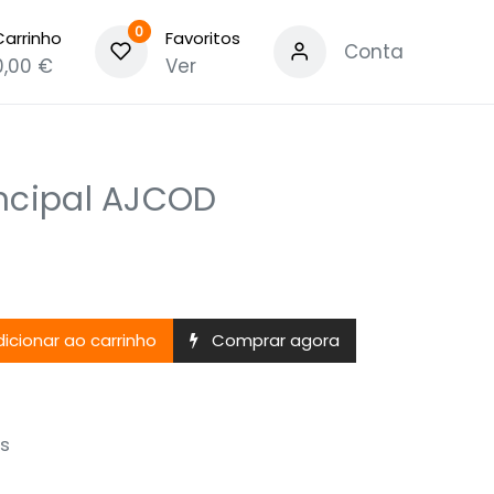
0
Carrinho
Favoritos
Conta
0,00
€
Ver
ncipal AJCOD
icionar ao carrinho
Comprar agora
s