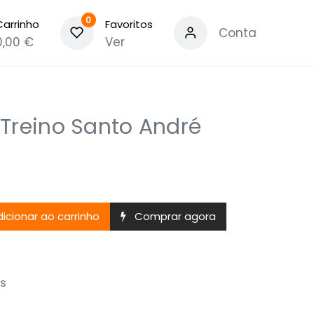
0
Carrinho
Favoritos
Conta
0,00
€
Ver
Treino Santo André
icionar ao carrinho
Comprar agora
s