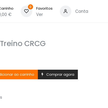
0
Carrinho
Favoritos
Conta
0,00
€
Ver
 Treino CRCG
icionar ao carrinho
Comprar agora
s