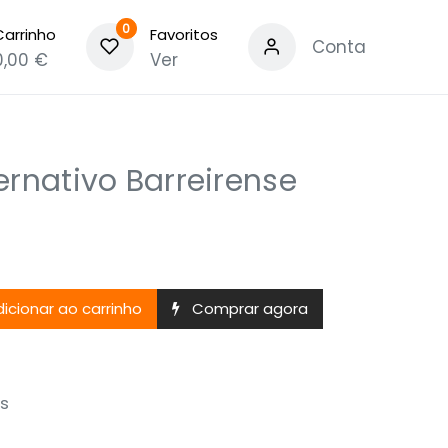
0
Carrinho
Favoritos
Conta
0,00
€
Ver
ernativo Barreirense
icionar ao carrinho
Comprar agora
s