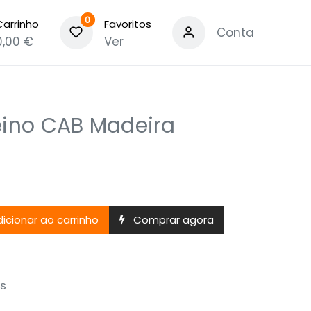
0
Carrinho
Favoritos
Conta
0,00
€
Ver
eino CAB Madeira
icionar ao carrinho
Comprar agora
s