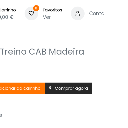
0
Carrinho
Favoritos
Conta
0,00
€
Ver
 Treino CAB Madeira
icionar ao carrinho
Comprar agora
s