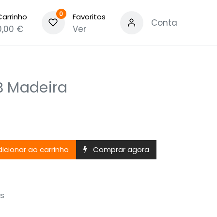
0
Carrinho
Favoritos
Conta
0,00
€
Ver
B Madeira
icionar ao carrinho
Comprar agora
s