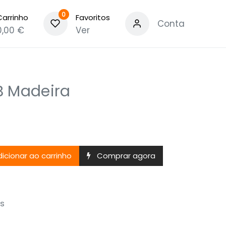
0
Carrinho
Favoritos
Conta
0,00
€
Ver
B Madeira
icionar ao carrinho
Comprar agora
s